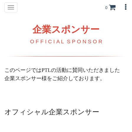
0
Toggle
navigation
企業スポンサー
O F F
I
C
I
A
L S P O N S O R
このページでは
PTL
の活動に賛同いただきました
企業スポンサー様をご紹介しております。
オフィシャル企業スポンサー