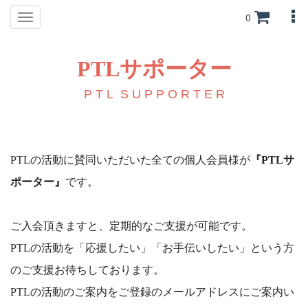
0
Toggle
navigation
PTL
サポーター
P T L S U P P O R T E R
PTLの活動に賛同いただいた全ての個人会員様が
『PTLサ
ポーター』
です。
ご入会頂きますと、定期的なご支援が可能です。
PTLの活動を「応援したい」「お手伝いしたい」という方
のご支援お待ちしております。
PTLの活動のご案内をご登録のメールアドレスにご案内い